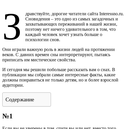
факты
З
о
дравствуйте, дорогие читатели сайта Interessno.ru.
снах
Сновидения – это одно из самых загадочных и
захватывающих переживаний в нашей жизни,
поэтому нет ничего удивительного в том, что
каждый человек хочет узнать больше о
психологии снов.
Они играли важную роль в жизни людей на протяжении
веков. С давних времен сны интерпретируют, пытаясь
приписать им мистические свойства.
И сегодня мы решили побольше рассказать вам о снах. В
публикации мы собрали самые интересные факты, какие
должны понравиться не только детям, но и более взрослой
аудитории.
Содержание
№1
Если вы не уверены в том, спите вы или нет, вместо того,