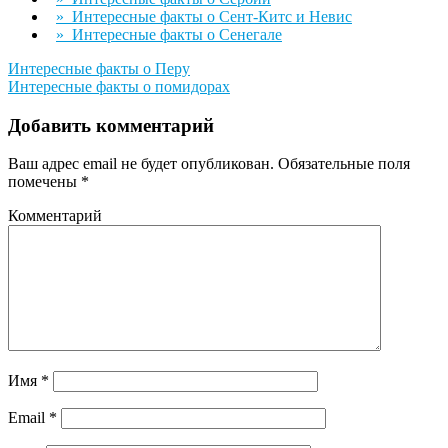
» Интересные факты о Сент-Китс и Невис
» Интересные факты о Сенегале
Навигация
Интересные факты о Перу
Интересные факты о помидорах
по
записям
Добавить комментарий
Ваш адрес email не будет опубликован.
Обязательные поля
помечены
*
Комментарий
Имя
*
Email
*