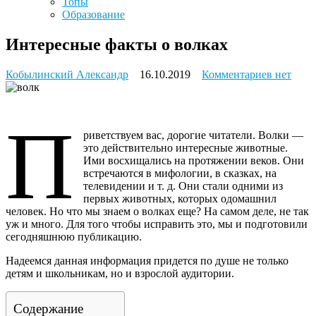
Топы
Образование
Интересные факты о волках
к
Кобылинский Александр
16.10.2019
Комментариев
нет
записи
Интерес
факты
П
о
риветствуем вас, дорогие читатели. Волки —
волках
это действительно интересные животные.
Ими восхищались на протяжении веков. Они
встречаются в мифологии, в сказках, на
телевидении и т. д. Они стали одними из
первых животных, которых одомашнил
человек. Но что мы знаем о волках еще? На самом деле, не так
уж и много. Для того чтобы исправить это, мы и подготовили
сегодняшнюю публикацию.
Надеемся данная информация придется по душе не только
детям и школьникам, но и взрослой аудитории.
Содержание