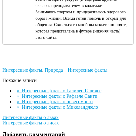
являюсь преподавателем в колледже.
Занимаюсь спортом и придерживаюсь здорового
образа жизни. Всегда готов помочь и открыт для
общения. Связаться со мной вы можете по почте,
которая представлена в футере (нижняя часть)
этого сайта.
Интересные факты
,
Природа
Интересные факты
Похожие записи
» Интересные факты о Галилео Галилее
» Интересные факты о Рафаэле Санти
» Интересные факты о невесомости
» Интересные факты о Микеланджело
Навигация
Интересные факты о львах
Интересные факты о лисах
по
записям
Добавить комментарий