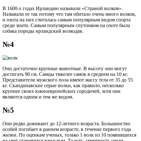
В 1600-х годах Ирландию называли «Страной волков».
Называли ее так потому что там обитало очень много волков,
и охота на них считалась самым популярным видом спорта
среди знати. Самым популярным спутником на охоте была
собака породы ирландский волкодав.
№4
Они достаточно крупные животные. В высоту они могут
достигать 90 см. Самцы тяжелее самок в среднем на 10 кг.
Представители мужского пола имеют массу тела от 35 до 55
кг. Скандинавские серые волки, как правило, несколько
крупнее своих южноевропейских сородичей, хотя они
являются одним и тем же видом.
№5
Они редко доживают до 12-летнего возраста. Большинство
особей погибает в раннем возрасте, в течение первого года
жизни. По оценкам ученых, только 1 волк из 10 появившихся
на свет становится взрослым. То есть, смертность среди