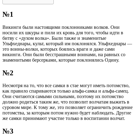
№1
Викинги были настоящими поклонниками волков. Они
носили их шкуры и пили их кровь для того, чтобы идти в
битву с «духом волка». Были также и знаменитые
Ульфхеднары, культ, который им поклонялся. Ульфхеднары —
это воины-волки, которых боялись враги и даже сами
викинги. Они были бесстрашными воинами, на равных со
знаменитыми берсерками, которые поклонялись Одину.
№2
Несмотря на то, что все самки в стае могут иметь потомство,
как правило спариваются только альфа-самка и альфа-самец.
Они считаются самыми сильными, поэтому их потомство
должно родиться таким же, что позволит волчатам выжить в
суровом мире. К тому же, это позволяет ограничить рождение
потомства, за которым потом нужно будет наблюдать. Другие
же самки принимают участие только в воспитании волчат.
№3