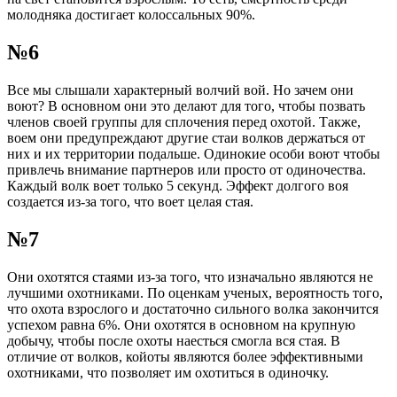
молодняка достигает колоссальных 90%.
№6
Все мы слышали характерный волчий вой. Но зачем они
воют? В основном они это делают для того, чтобы позвать
членов своей группы для сплочения перед охотой. Также,
воем они предупреждают другие стаи волков держаться от
них и их территории подальше. Одинокие особи воют чтобы
привлечь внимание партнеров или просто от одиночества.
Каждый волк воет только 5 секунд. Эффект долгого воя
создается из-за того, что воет целая стая.
№7
Они охотятся стаями из-за того, что изначально являются не
лучшими охотниками. По оценкам ученых, вероятность того,
что охота взрослого и достаточно сильного волка закончится
успехом равна 6%. Они охотятся в основном на крупную
добычу, чтобы после охоты наесться смогла вся стая. В
отличие от волков, койоты являются более эффективными
охотниками, что позволяет им охотиться в одиночку.