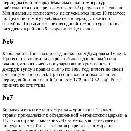
периодом (май ноябрь). Максимальные температуры
наблюдаются в январе и достигают 32 градусов по Цельсию.
Минимальные температуры не опускаются ниже 10 градусов
по Цельсию и могут наблюдаться в период с июня по
сентябрь. Что касается среднегодовой температуры, то она
находится в районе 26 градусов по Цельсию.
№6
Королевство Тонга было создано королем Джорджем Тупоу I.
При его правлении на островах был создан первый свод
законов, а также очень популяризовано христианство.
Джордж Тупоу I правил с 1845 по 1893 год, вплоть до своей
смерти (умер в 95 лет). При его правлении был закончен
период войн и волнений (длился с 1799 по 1852 год), была
принята конституция.
№7
Большая часть населения страны – христиане. 1/3 часть
страны принадлежит к объединенной методистской церкви, а
1/5 часть страны – мормоны. Из-за небольшого населения
получается, что Тонга – это лидер среди стран мира по
количеству мормонов на душу населения.