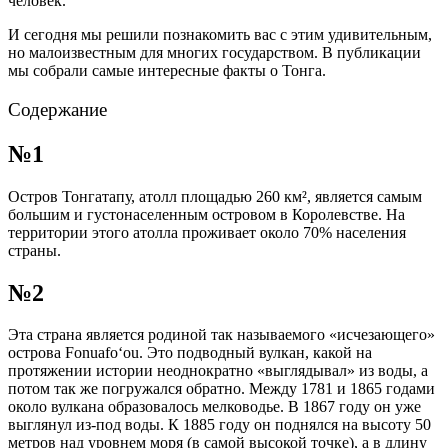
человек.
И сегодня мы решили познакомить вас с этим удивительным,
но малоизвестным для многих государством. В публикации
мы собрали самые интересные факты о Тонга.
Содержание
№1
Остров Тонгатапу, атолл площадью 260 км², является самым
большим и густонаселенным островом в Королевстве. На
территории этого атолла проживает около 70% населения
страны.
№2
Эта страна является родиной так называемого «исчезающего»
острова Fonuafoʻou. Это подводный вулкан, какой на
протяжении истории неоднократно «выглядывал» из воды, а
потом так же погружался обратно. Между 1781 и 1865 годами
около вулкана образовалось мелководье. В 1867 году он уже
выглянул из-под воды. К 1885 году он поднялся на высоту 50
метров над уровнем моря (в самой высокой точке), а в длину