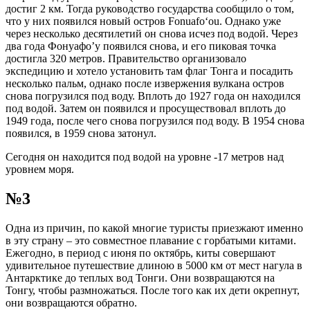
достиг 2 км. Тогда руководство государства сообщило о том,
что у них появился новый остров Fonuafoʻou. Однако уже
через несколько десятилетий он снова исчез под водой. Через
два года Фонуафо’у появился снова, и его пиковая точка
достигла 320 метров. Правительство организовало
экспедицию и хотело установить там флаг Тонга и посадить
несколько пальм, однако после извержения вулкана остров
снова погрузился под воду. Вплоть до 1927 года он находился
под водой. Затем он появился и просуществовал вплоть до
1949 года, после чего снова погрузился под воду. В 1954 снова
появился, в 1959 снова затонул.
Сегодня он находится под водой на уровне -17 метров над
уровнем моря.
№3
Одна из причин, по какой многие туристы приезжают именно
в эту страну – это совместное плавание с горбатыми китами.
Ежегодно, в период с июня по октябрь, киты совершают
удивительное путешествие длиною в 5000 км от мест нагула в
Антарктике до теплых вод Тонги. Они возвращаются на
Тонгу, чтобы размножаться. После того как их дети окрепнут,
они возвращаются обратно.