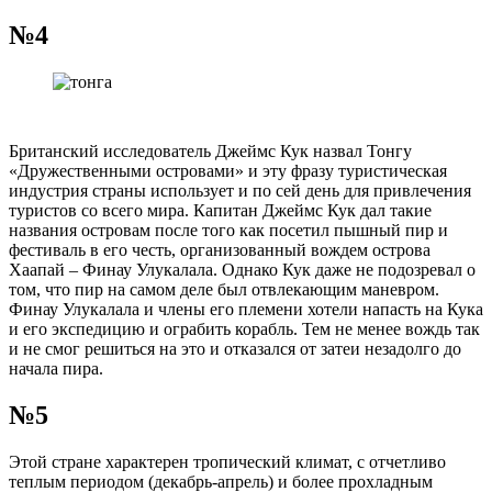
№4
Британский исследователь Джеймс Кук назвал Тонгу
«Дружественными островами» и эту фразу туристическая
индустрия страны использует и по сей день для привлечения
туристов со всего мира. Капитан Джеймс Кук дал такие
названия островам после того как посетил пышный пир и
фестиваль в его честь, организованный вождем острова
Хаапай – Финау Улукалала. Однако Кук даже не подозревал о
том, что пир на самом деле был отвлекающим маневром.
Финау Улукалала и члены его племени хотели напасть на Кука
и его экспедицию и ограбить корабль. Тем не менее вождь так
и не смог решиться на это и отказался от затеи незадолго до
начала пира.
№5
Этой стране характерен тропический климат, с отчетливо
теплым периодом (декабрь-апрель) и более прохладным