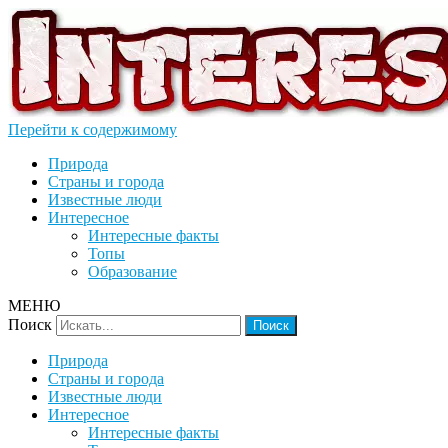
Перейти к содержимому
Интерессно
Интересные факты, озера, природа, животные, люди,
знаменитости, интересные факты из жизни для детей.
Природа
Страны и города
Известные люди
Интересное
Интересные факты
Топы
Образование
МЕНЮ
Поиск
Природа
Страны и города
Известные люди
Интересное
Интересные факты