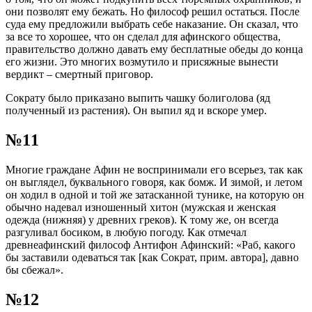
они позволят ему бежать. Но философ решил остаться. После
суда ему предложили выбрать себе наказание. Он сказал, что
за все то хорошее, что он сделал для афинского общества,
правительство должно давать ему бесплатные обеды до конца
его жизни. Это многих возмутило и присяжные вынести
вердикт – смертный приговор.
Сократу было приказано выпить чашку болиголова (яд
полученный из растения). Он выпил яд и вскоре умер.
№11
Многие граждане Афин не воспринимали его всерьез, так как
он выглядел, буквального говоря, как бомж. И зимой, и летом
он ходил в одной и той же затасканной тунике, на которую он
обычно надевал изношенный хитон (мужская и женская
одежда (нижняя) у древних греков). К тому же, он всегда
разгуливал босиком, в любую погоду. Как отмечал
древнеафинский философ Антифон Афинский: «Раб, какого
бы заставили одеваться так [как Сократ, прим. автора], давно
бы сбежал».
№12