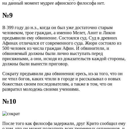
на данный момент мудрее афинского философа нет.
№9
В 399 году до н.э., когда он был уже достаточно старым
человеком, трое граждан, а именно Мелет, Анит и Ликон
предъявили ему обвинение. Состоялся суд. Суд в древних
Афинах отличался от современного суда. Жюри состояло из
500 человек из числа граждан Афин. И обвинители, и
обвиняемый должны были лично выступать перед
присяжными, а они, исходя из доказательств каждой стороны,
должны были вынести приговор.
Сократу предъявили два обвинения: ересь, из-за того, что он
не чтил богов, каких чтили в городе и рассказывал о новых
божествах своим последователям, а также в том, что он
развратил молодежь своими учениями.
№10
После того как философа задержали, друг Крито сообщил ему
о том, что он может подкупить всех тюремных охранников, и