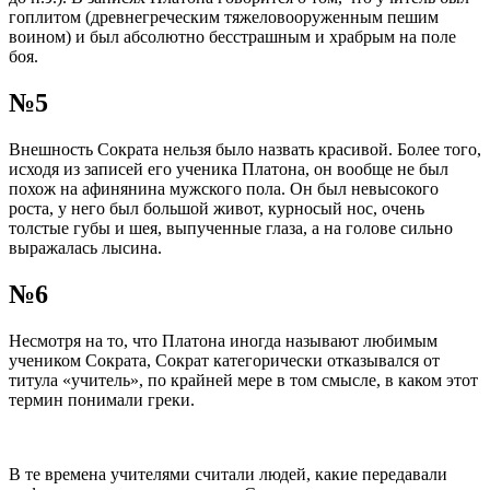
гоплитом (древнегреческим тяжеловооруженным пешим
воином) и был абсолютно бесстрашным и храбрым на поле
боя.
№5
Внешность Сократа нельзя было назвать красивой. Более того,
исходя из записей его ученика Платона, он вообще не был
похож на афинянина мужского пола. Он был невысокого
роста, у него был большой живот, курносый нос, очень
толстые губы и шея, выпученные глаза, а на голове сильно
выражалась лысина.
№6
Несмотря на то, что Платона иногда называют любимым
учеником Сократа, Сократ категорически отказывался от
титула «учитель», по крайней мере в том смысле, в каком этот
термин понимали греки.
В те времена учителями считали людей, какие передавали