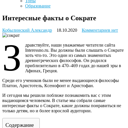
Топы
Образование
Интересные факты о Сократе
к
Кобылинский Александр
18.10.2020
Комментариев
нет
записи
З
Интерес
дравствуйте, наши уважаемые читатели сайта
факты
Interessno.ru. Вы должны были слышать о Сократе
о
хоть что-то. Это один из самых знаменитых
Сократе
древнегреческих философов. Он родился
приблизительно в 470–469 годах до нашей эры в
Афинах, Греция.
Среди его учеников были не менее выдающиеся философы
Платон, Аристотель, Ксенофонт и Аристофан.
И сегодня мы решили поближе познакомить вас с этим
выдающимся человеком. В статье мы собрали самые
интересные факты о Сократе, какие должны понравиться не
только детям, но и более взрослой аудитории.
Содержание