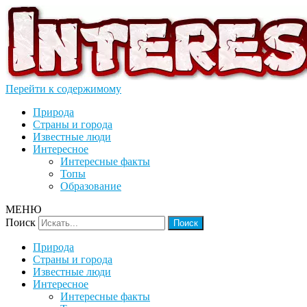
Перейти к содержимому
Интерессно
Интересные факты, озера, природа, животные, люди,
знаменитости, интересные факты из жизни для детей.
Природа
Страны и города
Известные люди
Интересное
Интересные факты
Топы
Образование
МЕНЮ
Поиск
Природа
Страны и города
Известные люди
Интересное
Интересные факты