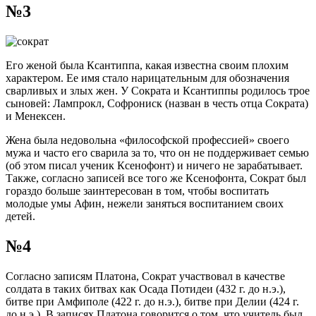
№3
Его женой была Ксантиппа, какая известна своим плохим
характером. Ее имя стало нарицательным для обозначения
сварливых и злых жен. У Сократа и Ксантиппы родилось трое
сыновей: Лампрокл, Софрониск (назван в честь отца Сократа)
и Менексен.
Жена была недовольна «философской профессией» своего
мужа и часто его сварила за то, что он не поддерживает семью
(об этом писал ученик Ксенофонт) и ничего не зарабатывает.
Также, согласно записей все того же Ксенофонта, Сократ был
гораздо больше заинтересован в том, чтобы воспитать
молодые умы Афин, нежели заняться воспитанием своих
детей.
№4
Согласно записям Платона, Сократ участвовал в качестве
солдата в таких битвах как Осада Потидеи (432 г. до н.э.),
битве при Амфиполе (422 г. до н.э.), битве при Делии (424 г.
до н.э.). В записях Платона говорится о том, что учитель был